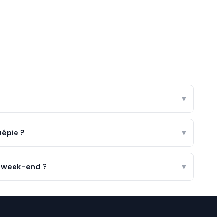
▾
épie ?
▾
e week-end ?
▾