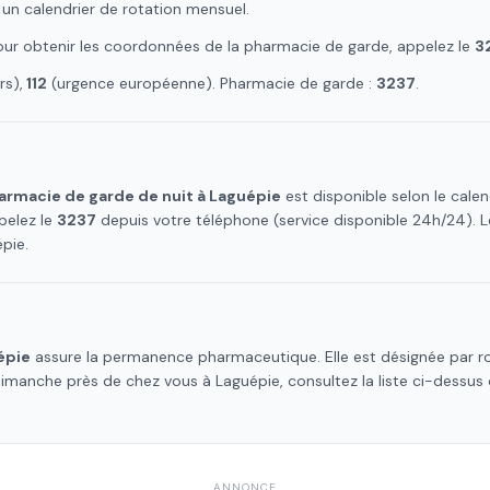
 un calendrier de rotation mensuel.
Pour obtenir les coordonnées de la pharmacie de garde, appelez le
3
s),
112
(urgence européenne). Pharmacie de garde :
3237
.
armacie de garde de nuit à
Laguépie
est disponible selon le cale
pelez le
3237
depuis votre téléphone (service disponible 24h/24).
épie
.
épie
assure la permanence pharmaceutique. Elle est désignée par ro
 dimanche près de chez vous à
Laguépie
, consultez la liste ci-dessu
ANNONCE