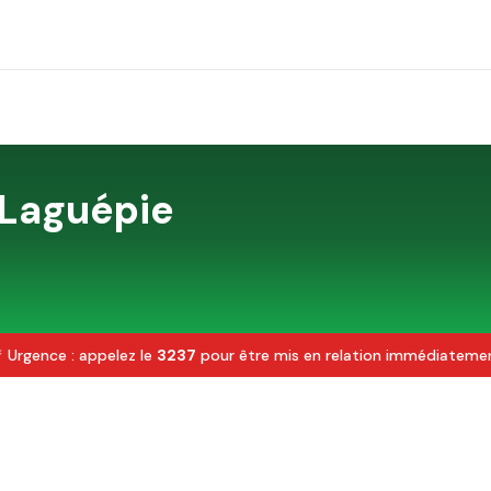
Laguépie
 Urgence : appelez le
3237
pour être mis en relation immédiateme