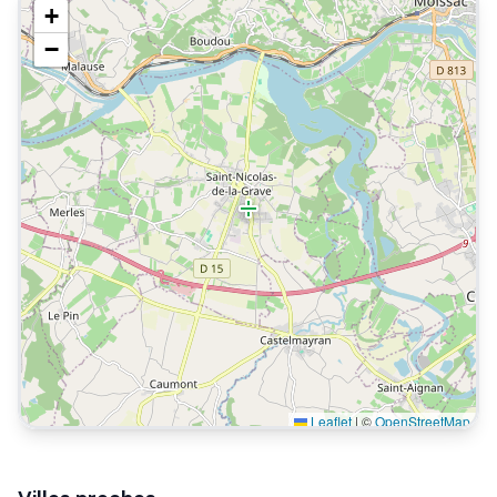
+
−
Leaflet
|
©
OpenStreetMap