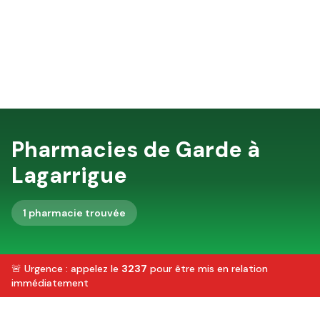
Pharmacies de Garde à
Lagarrigue
1
pharmacie
trouvée
🚨 Urgence : appelez le
3237
pour être mis en relation
immédiatement