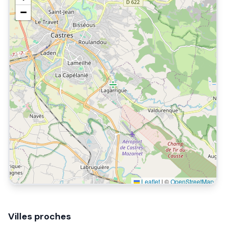
−
Leaflet
|
©
OpenStreetMap
Villes proches