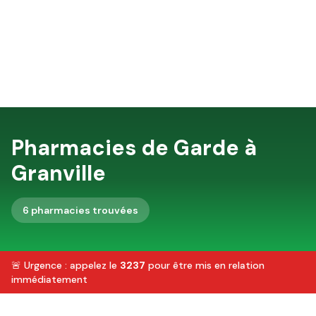
Pharmacies de Garde à
Granville
6
pharmacie
s
trouvée
s
🚨 Urgence : appelez le
3237
pour être mis en relation
immédiatement