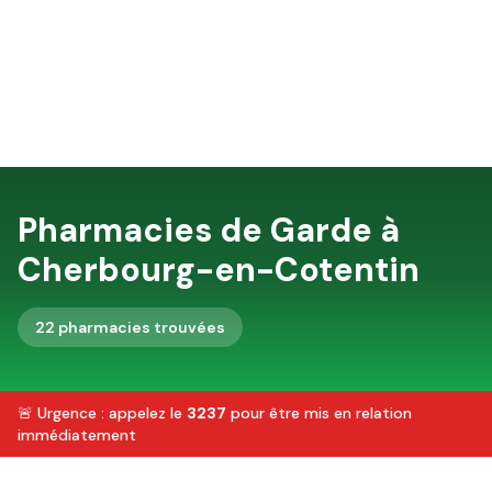
Pharmacies de Garde à
Cherbourg-en-Cotentin
22
pharmacie
s
trouvée
s
🚨 Urgence : appelez le
3237
pour être mis en relation
immédiatement