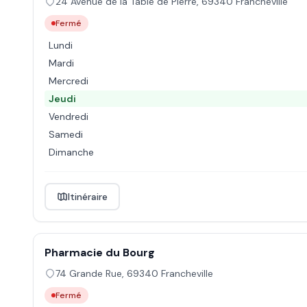
24 Avenue de la Table de Pierre
,
69340
Francheville
Fermé
Lundi
Mardi
Mercredi
Jeudi
Vendredi
Samedi
Dimanche
Itinéraire
Pharmacie du Bourg
74 Grande Rue
,
69340
Francheville
Fermé