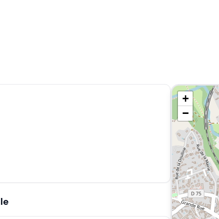
+
−
le