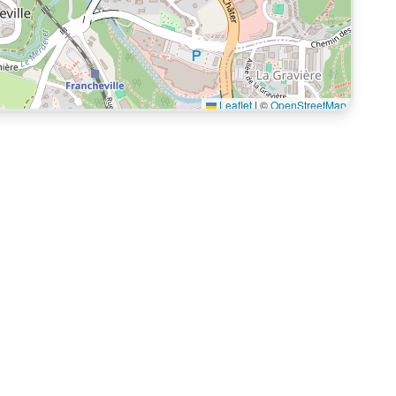
Leaflet
|
©
OpenStreetMap