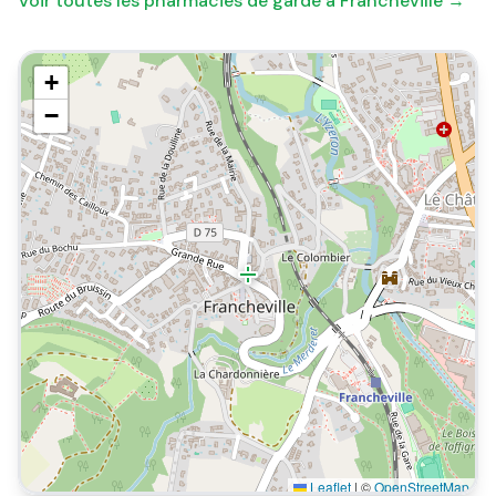
Voir toutes les pharmacies de garde à
Francheville
→
+
−
Leaflet
|
©
OpenStreetMap