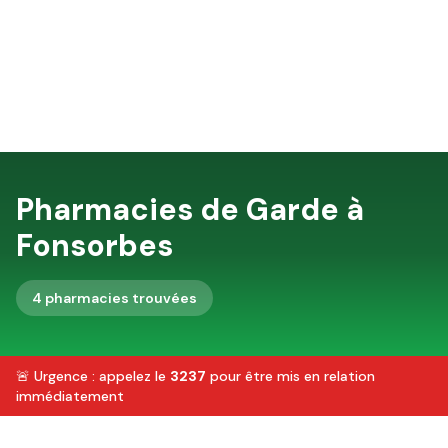
Pharmacies de Garde à
Fonsorbes
4
pharmacie
s
trouvée
s
🚨 Urgence : appelez le
3237
pour être mis en relation
immédiatement