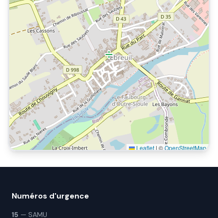
Leaflet
|
©
OpenStreetMap
Numéros d'urgence
15
— SAMU