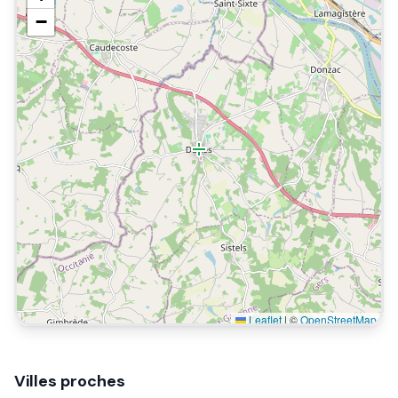
−
Leaflet
|
©
OpenStreetMap
Villes proches