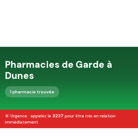
Pharmacies de Garde à
Dunes
1
pharmacie
trouvée
🚨 Urgence : appelez le
3237
pour être mis en relation
immédiatement