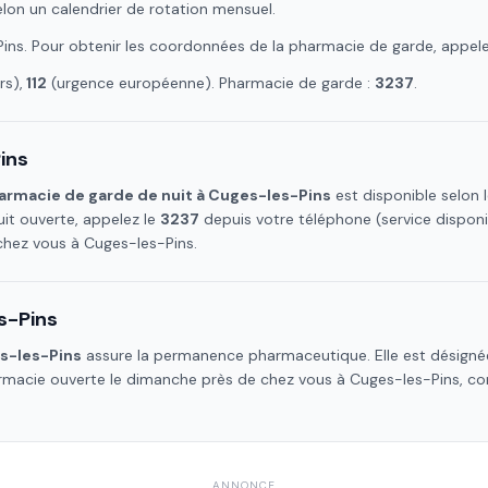
elon un calendrier de rotation mensuel.
Pins
. Pour obtenir les coordonnées de la pharmacie de garde, appel
s),
112
(urgence européenne). Pharmacie de garde :
3237
.
ins
armacie de garde de nuit à
Cuges-les-Pins
est disponible selon 
it ouverte, appelez le
3237
depuis votre téléphone (service dispon
 chez vous à
Cuges-les-Pins
.
s-Pins
s-les-Pins
assure la permanence pharmaceutique. Elle est désignée
harmacie ouverte le dimanche près de chez vous à
Cuges-les-Pins
, co
ANNONCE