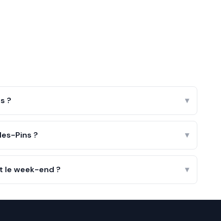
s ?
▾
les-Pins ?
▾
et le week-end ?
▾