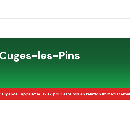
Cuges-les-Pins
 Urgence : appelez le
3237
pour être mis en relation immédiateme