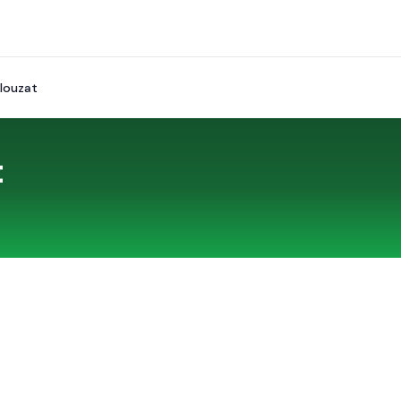
louzat
t