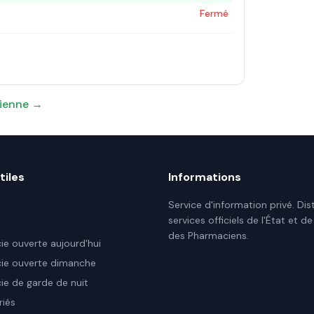
Fermé
ienne
→
tiles
Informations
Service d'information privé. Dis
services officiels de l'État et de
des Pharmaciens.
e ouverte aujourd'hui
ie ouverte dimanche
e de garde de nuit
riés