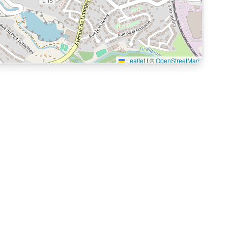
Leaflet
|
©
OpenStreetMap