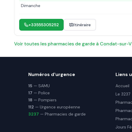
Dimanche
+33555305252
Itinéraire
Voir toutes les pharmacies de garde à
Condat-sur-V
Numéros d'urgence
Liens u
15
— SAMU
Accueil
17
— Police
Le 3237
18
— Pompiers
Pharmaci
112
— Urgence européenne
Pharmac
3237
— Pharmacies de garde
Pharmaci
Jours Fé