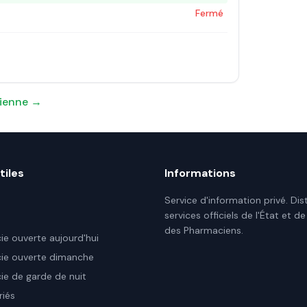
Fermé
ienne
→
tiles
Informations
Service d'information privé. Dis
services officiels de l'État et de
des Pharmaciens.
e ouverte aujourd'hui
ie ouverte dimanche
e de garde de nuit
riés