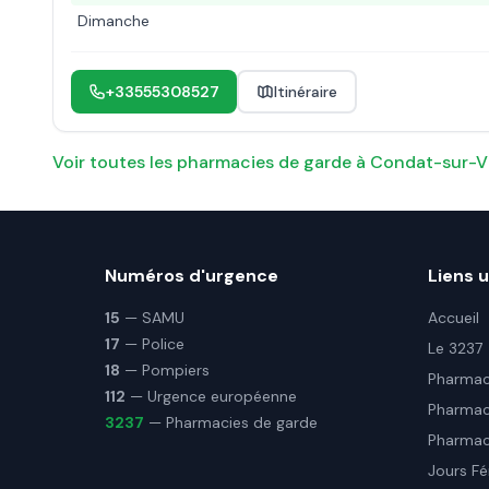
Dimanche
+33555308527
Itinéraire
Voir toutes les pharmacies de garde à
Condat-sur-V
Numéros d'urgence
Liens u
15
— SAMU
Accueil
17
— Police
Le 3237
18
— Pompiers
Pharmaci
112
— Urgence européenne
Pharmac
3237
— Pharmacies de garde
Pharmaci
Jours Fé