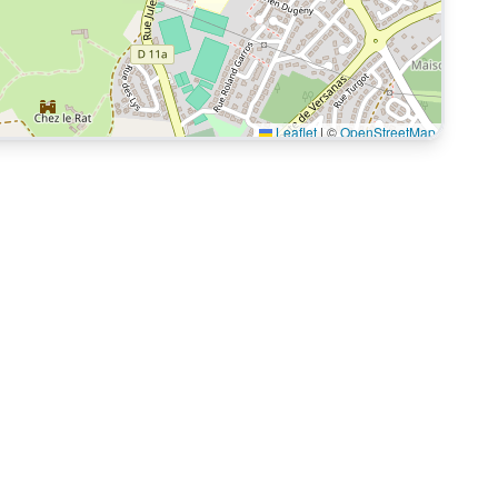
Leaflet
|
©
OpenStreetMap