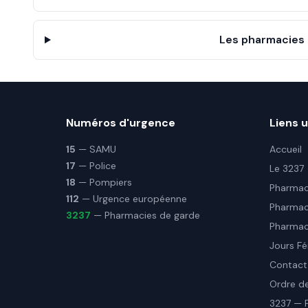
Les pharmacies d
Numéros d'urgence
Liens u
15
— SAMU
Accueil
17
— Police
Le 3237
18
— Pompiers
Pharmaci
112
— Urgence européenne
Pharmac
3237
— Pharmacies de garde
Pharmaci
Jours Fé
Contact
Ordre d
3237 — 