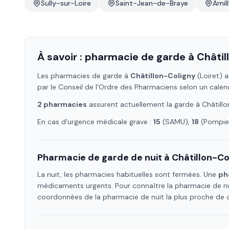
Sully-sur-Loire
Saint-Jean-de-Braye
Amil
À savoir : pharmacie de garde à
Châtil
Les pharmacies de garde à
Châtillon-Coligny
(Loiret)
a
par le Conseil de l'Ordre des Pharmaciens selon un calen
2
pharmacie
s
assure
nt
actuellement la garde à
Châtill
En cas d'urgence médicale grave :
15
(SAMU),
18
(Pompier
Pharmacie de garde de nuit à
Châtillon-Co
La nuit, les pharmacies habituelles sont fermées. Une
ph
médicaments urgents. Pour connaître la pharmacie de nu
coordonnées de la pharmacie de nuit la plus proche de