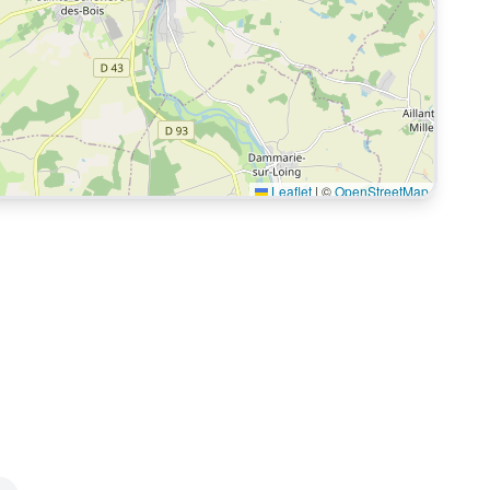
Leaflet
|
©
OpenStreetMap