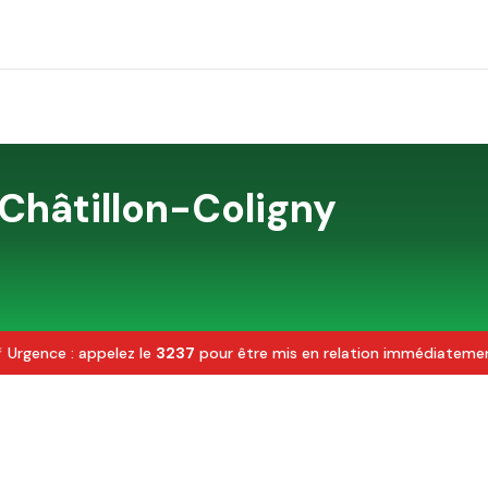
Châtillon-Coligny
 Urgence : appelez le
3237
pour être mis en relation immédiateme