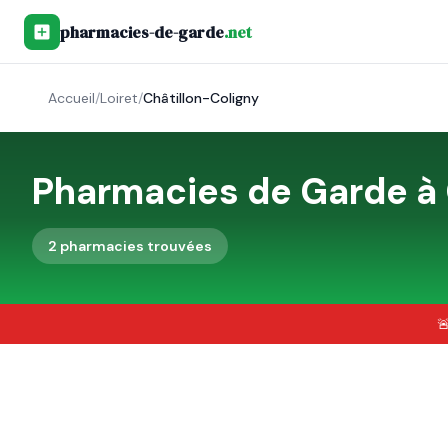
pharmacies-de-garde
.net
Accueil
/
Loiret
/
Châtillon-Coligny
Pharmacies de Garde à
2
pharmacie
s
trouvée
s
