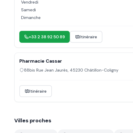
Vendredi
Samedi
Dimanche
+33 2 38 92 50 89
Itinéraire
Pharmacie Cassar
88bis Rue Jean Jaurès
,
45230
Châtillon-Coligny
Itinéraire
Villes proches