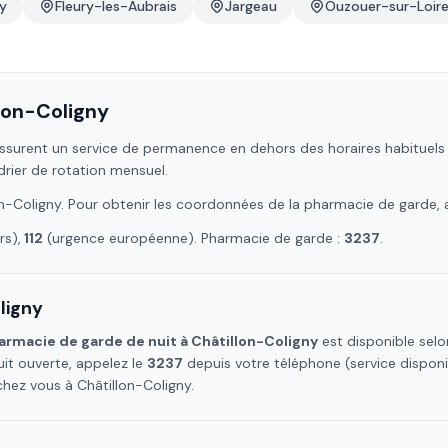
ly
Fleury-les-Aubrais
Jargeau
Ouzouer-sur-Loir
lon-Coligny
ssurent un service de permanence en dehors des horaires habituels : 
drier de rotation mensuel.
on-Coligny
. Pour obtenir les coordonnées de la pharmacie de garde, 
s),
112
(urgence européenne). Pharmacie de garde :
3237
.
ligny
armacie de garde de nuit à
Châtillon-Coligny
est disponible selo
it ouverte, appelez le
3237
depuis votre téléphone (service dispon
 chez vous à
Châtillon-Coligny
.