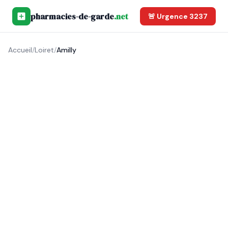
pharmacies-de-garde
.net
🚨 Urgence 3237
Accueil
/
Loiret
/
Amilly