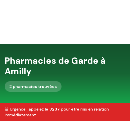
Pharmacies de Garde à
Amilly
2
pharmacie
s
trouvée
s
🚨 Urgence : appelez le
3237
pour être mis en relation
immédiatement