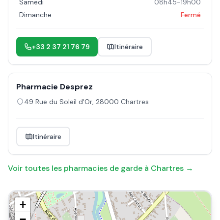
Samedi
08h45-19h00
Dimanche
Fermé
+33 2 37 21 76 79
Itinéraire
Pharmacie Desprez
49 Rue du Soleil d'Or
,
28000
Chartres
Itinéraire
Voir toutes les pharmacies de garde à
Chartres
→
+
−