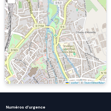
Leaflet
|
©
OpenStreetMap
Numéros d'urgence