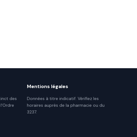
Mentions légales
tinct des
Données à titre indicatif. Vérifiez les
 l'Ordre
horaires auprès de la pharmacie ou du
3237.