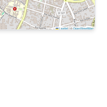
Leaflet
|
©
OpenStreetMap