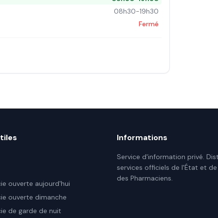
08h30-19h30
Fermé
tiles
Informations
Service d'information privé. Dis
services officiels de l'État et de
des Pharmaciens.
e ouverte aujourd'hui
ie ouverte dimanche
e de garde de nuit