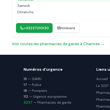
Samedi
Dimanche
+33237210130
Itinéraire
Voir toutes les pharmacies de garde à
Chartres
→
Numéros d'urgence
Liens u
15
— SAMU
Accueil
17
— Police
Le 3237
18
— Pompiers
Pharmaci
112
— Urgence européenne
Pharmac
3237
— Pharmacies de garde
Pharmaci