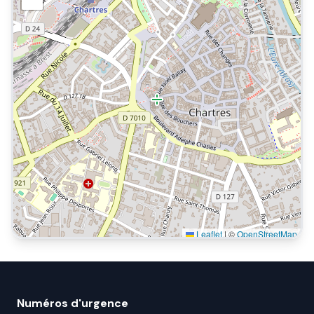
Leaflet
|
©
OpenStreetMap
Numéros d'urgence