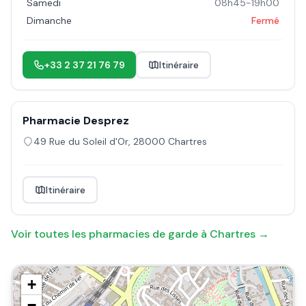
Samedi
08h45-19h00
Dimanche
Fermé
+33 2 37 21 76 79
Itinéraire
Pharmacie Desprez
49 Rue du Soleil d'Or
,
28000
Chartres
Itinéraire
Voir toutes les pharmacies de garde à
Chartres
→
+
−