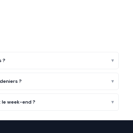
s ?
▾
deniers ?
▾
t le week-end ?
▾