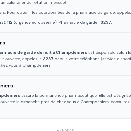
 un calendrier de rotation mensuel.
ers
. Pour obtenir les coordonnées de la pharmacie de garde, appele
s),
112
(urgence européenne). Pharmacie de garde :
3237
.
rs
armacie de garde de nuit à
Champdeniers
est disponible selon l
it ouverte, appelez le
3237
depuis votre téléphone (service dispon
 chez vous à
Champdeniers
.
niers
pdeniers
assure la permanence pharmaceutique. Elle est désignée 
e ouverte le dimanche près de chez vous à
Champdeniers
, consultez
ANNONCE