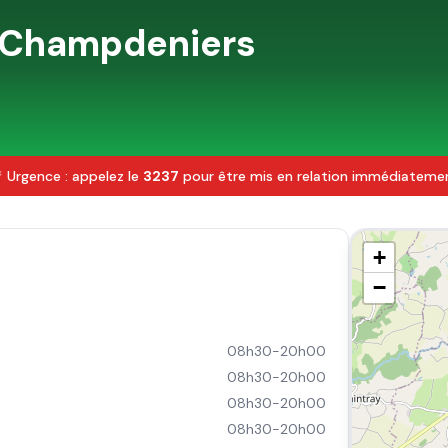
Champdeniers
 Urgence : appelez le
3237
pour être mis en relation immédiateme
+
−
08h30-20h00
08h30-20h00
08h30-20h00
08h30-20h00