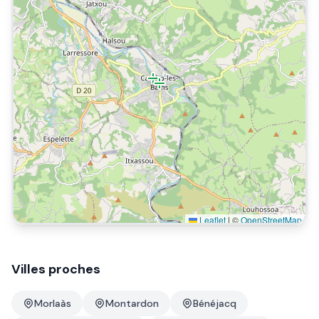
Leaflet
|
©
OpenStreetMap
Villes proches
Morlaàs
Montardon
Bénéjacq