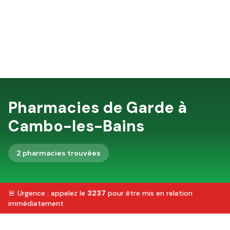
Pharmacies de Garde à
Cambo-les-Bains
2
pharmacie
s
trouvée
s
🚨 Urgence : appelez le
3237
pour être mis en relation
immédiatement