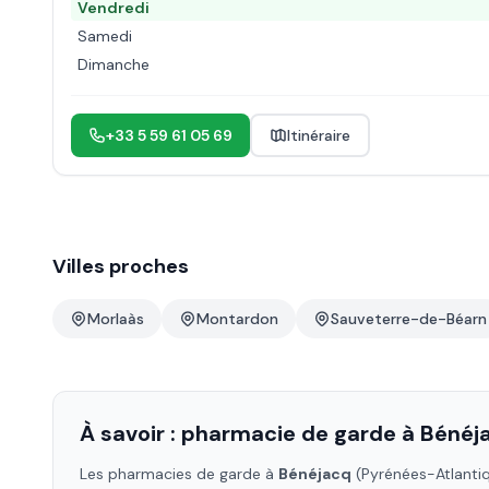
Vendredi
Samedi
Dimanche
+33 5 59 61 05 69
Itinéraire
Villes proches
Morlaàs
Montardon
Sauveterre-de-Béarn
À savoir : pharmacie de garde à
Bénéj
Les pharmacies de garde à
Bénéjacq
(Pyrénées-Atlanti