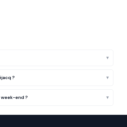
▾
éjacq ?
▾
le week-end ?
▾