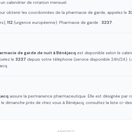
 un calendrier de rotation mensuel.
Pour obtenir les coordonnées de la pharmacie de garde, appelez le
3
s),
112
(urgence européenne). Pharmacie de garde :
3237
.
armacie de garde de nuit à
Bénéjacq
est disponible selon le cal
pelez le
3237
depuis votre téléphone (service disponible 24h/24).
jacq
.
jacq
assure la permanence pharmaceutique. Elle est désignée par ro
e le dimanche près de chez vous à
Bénéjacq
, consultez la liste ci-d
ANNONCE