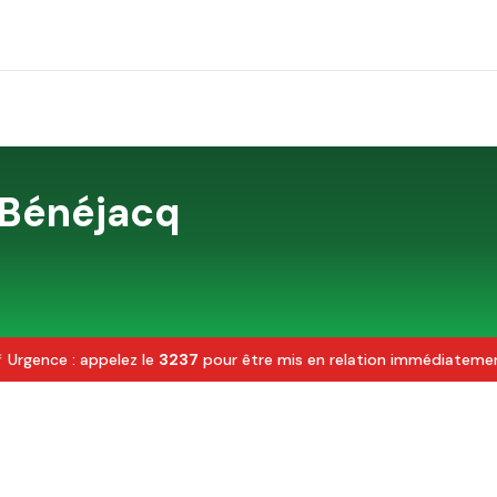
Bénéjacq
 Urgence : appelez le
3237
pour être mis en relation immédiateme