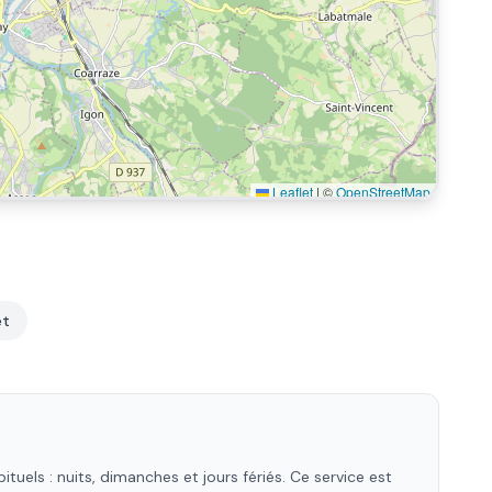
Leaflet
|
©
OpenStreetMap
et
els : nuits, dimanches et jours fériés. Ce service est