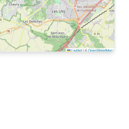
Leaflet
|
©
OpenStreetMap