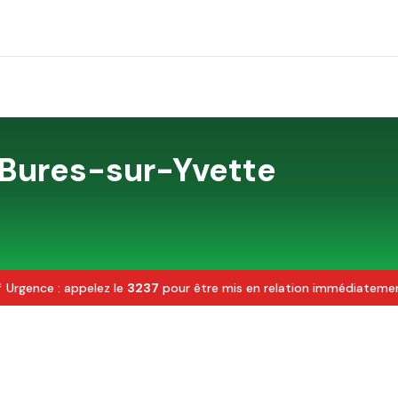
Bures-sur-Yvette
 Urgence : appelez le
3237
pour être mis en relation immédiateme