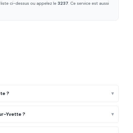
a liste ci-dessus ou appelez le
3237
. Ce service est aussi
te ?
▾
r-Yvette ?
▾