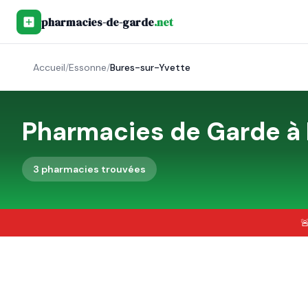
pharmacies-de-garde
.net
Accueil
/
Essonne
/
Bures-sur-Yvette
Pharmacies de Garde à
3
pharmacie
s
trouvée
s
