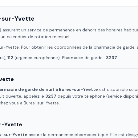
-sur-Yvette
)
assurent un service de permanence en dehors des horaires habituels 
 un calendrier de rotation mensuel.
ur-Yvette
. Pour obtenir les coordonnées de la pharmacie de garde, 
s),
112
(urgence européenne). Pharmacie de garde :
3237
.
vette
armacie de garde de nuit à
Bures-sur-Yvette
est disponible selo
it ouverte, appelez le
3237
depuis votre téléphone (service dispon
 chez vous à
Bures-sur-Yvette
.
r-Yvette
s-sur-Yvette
assure la permanence pharmaceutique. Elle est désign