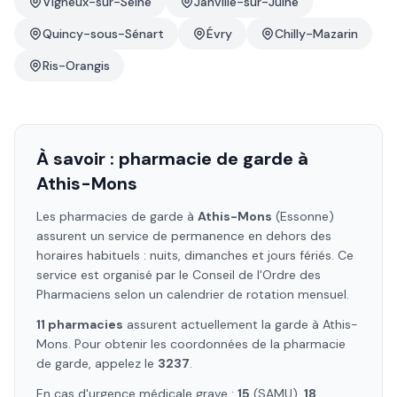
Vigneux-sur-Seine
Janville-sur-Juine
Quincy-sous-Sénart
Évry
Chilly-Mazarin
Ris-Orangis
À savoir : pharmacie de garde à
Athis-Mons
Les pharmacies de garde à
Athis-Mons
(Essonne)
assurent un service de permanence en dehors des
horaires habituels : nuits, dimanches et jours fériés. Ce
service est organisé par le Conseil de l'Ordre des
Pharmaciens selon un calendrier de rotation mensuel.
11
pharmacie
s
assure
nt
actuellement la garde à
Athis-
Mons
. Pour obtenir les coordonnées de la pharmacie
de garde, appelez le
3237
.
En cas d'urgence médicale grave :
15
(SAMU),
18