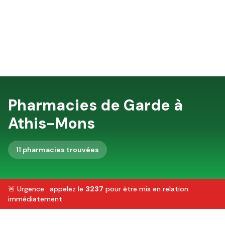
Pharmacies de Garde à
Athis-Mons
11
pharmacie
s
trouvée
s
🚨 Urgence : appelez le
3237
pour être mis en relation
immédiatement