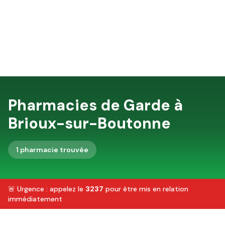
Pharmacies de Garde à
Brioux-sur-Boutonne
1
pharmacie
trouvée
🚨 Urgence : appelez le
3237
pour être mis en relation
immédiatement