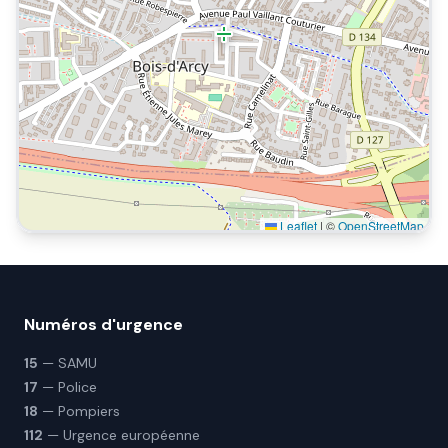
Leaflet
|
©
OpenStreetMap
Numéros d'urgence
15
— SAMU
17
— Police
18
— Pompiers
112
— Urgence européenne