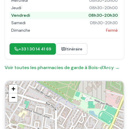
Mercredi
08h30-20h00
Jeudi
08h30-20h00
Vendredi
08h30-20h30
Samedi
08h30-20h30
Dimanche
Fermé
+33 1 30 14 41 69
Itinéraire
Voir toutes les pharmacies de garde à
Bois-d'Arcy
→
+
−