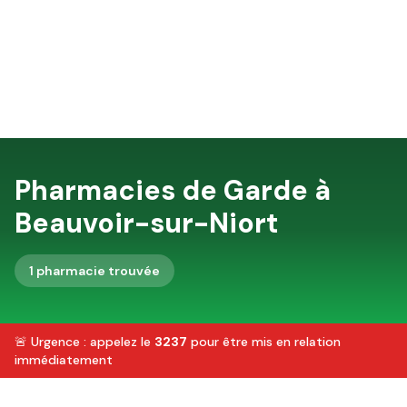
Pharmacies de Garde à
Beauvoir-sur-Niort
1
pharmacie
trouvée
🚨 Urgence : appelez le
3237
pour être mis en relation
immédiatement