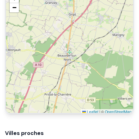
−
Leaflet
|
©
OpenStreetMap
Villes proches