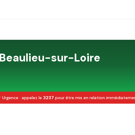
Beaulieu-sur-Loire
 Urgence : appelez le
3237
pour être mis en relation immédiateme