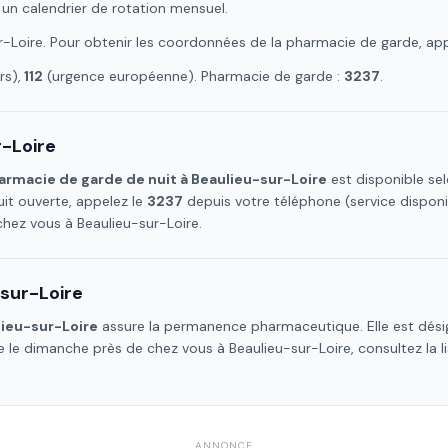
 un calendrier de rotation mensuel.
r-Loire
. Pour obtenir les coordonnées de la pharmacie de garde, ap
s),
112
(urgence européenne). Pharmacie de garde :
3237
.
-Loire
armacie de garde de nuit à
Beaulieu-sur-Loire
est disponible sel
it ouverte, appelez le
3237
depuis votre téléphone (service dispon
 chez vous à
Beaulieu-sur-Loire
.
sur-Loire
ieu-sur-Loire
assure la permanence pharmaceutique. Elle est désig
te le dimanche près de chez vous à
Beaulieu-sur-Loire
, consultez la 
ANNONCE