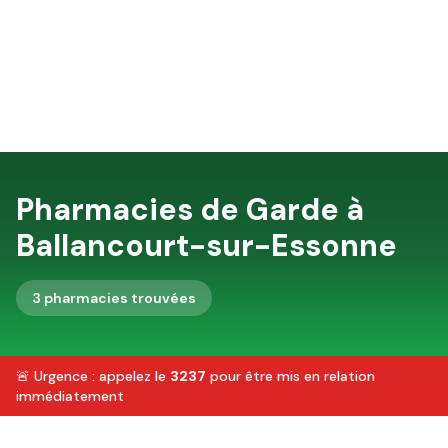
Pharmacies de Garde à
Ballancourt-sur-Essonne
3
pharmacie
s
trouvée
s
🚨 Urgence : appelez le
3237
pour être mis en relation
immédiatement