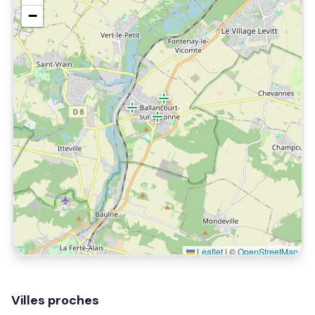
−
Leaflet
|
©
OpenStreetMap
Villes proches