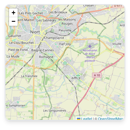
+
−
Leaflet
|
©
OpenStreetMap