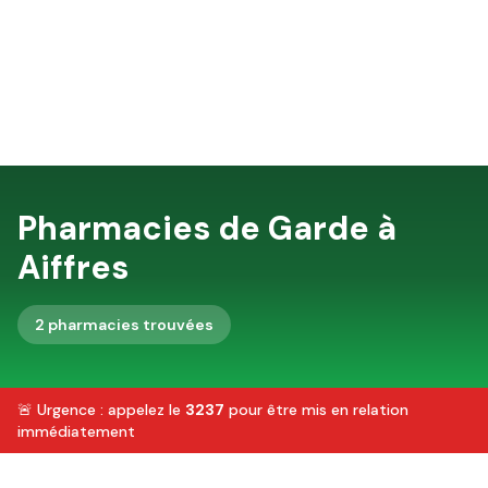
Pharmacies de Garde à
Aiffres
2
pharmacie
s
trouvée
s
🚨 Urgence : appelez le
3237
pour être mis en relation
immédiatement