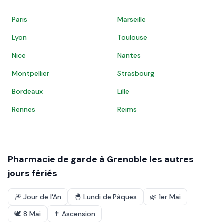
Paris
Marseille
Lyon
Toulouse
Nice
Nantes
Montpellier
Strasbourg
Bordeaux
Lille
Rennes
Reims
Pharmacie de garde à
Grenoble
les autres
jours fériés
🎆
Jour de l'An
🐣
Lundi de Pâques
🌿
1er Mai
🕊️
8 Mai
✝️
Ascension