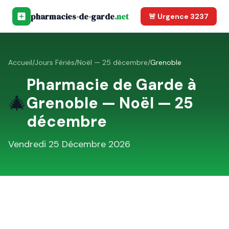
pharmacies-de-garde
.net
🚨 Urgence 3237
Accueil
/
Jours Fériés
/
Noël — 25 décembre
/
Grenoble
Pharmacie de Garde à
🎄
Grenoble
—
Noël — 25
décembre
Vendredi 25 Décembre 2026