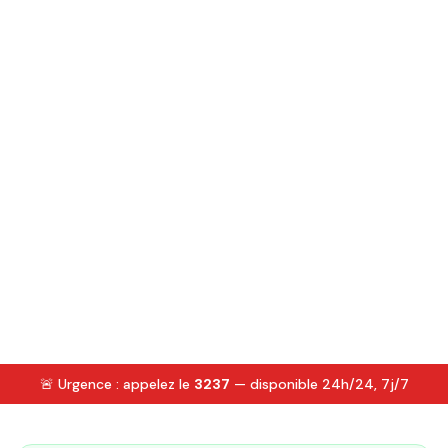
🚨 Urgence : appelez le
3237
— disponible 24h/24, 7j/7