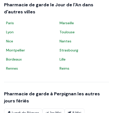
Pharmacie de garde le
Jour de l'An
dans
d'autres villes
Paris
Marseille
Lyon
Toulouse
Nice
Nantes
Montpellier
Strasbourg
Bordeaux
Lille
Rennes
Reims
Pharmacie de garde à
Perpignan
les autres
jours fériés
🐣
Lundi de Pâques
🌿
1er Mai
🕊️
8 Mai