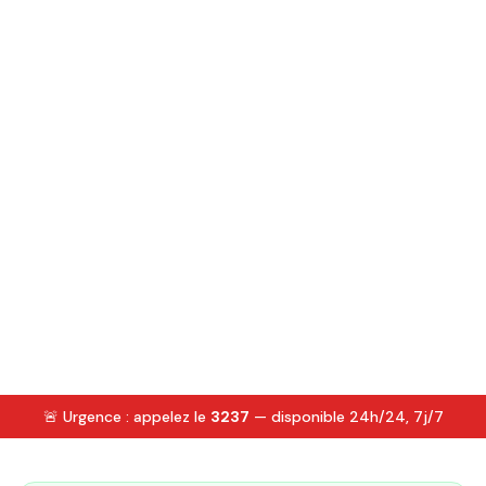
🚨 Urgence : appelez le
3237
— disponible 24h/24, 7j/7