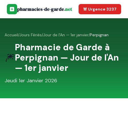
pharmacies-de-garde
.net
🚨 Urgence 3237
Accueil
/
Jours Fériés
/
Jour de l'An — 1er janvier
/
Perpignan
Pharmacie de Garde à
🎆
Perpignan
—
Jour de l'An
— 1er janvier
Jeudi 1er Janvier 2026