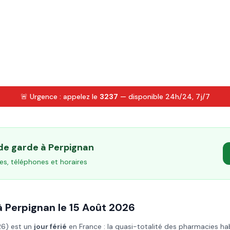
🚨 Urgence : appelez le
3237
— disponible 24h/24, 7j/7
 de garde à
Perpignan
es, téléphones et horaires
à
Perpignan
le
15 Août
2026
26
) est un
jour férié
en France : la quasi-totalité des pharmacies ha