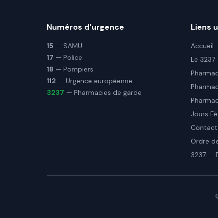
Numéros d'urgence
Liens u
15
— SAMU
Accueil
17
— Police
Le 3237
18
— Pompiers
Pharmaci
112
— Urgence européenne
Pharmac
3237
— Pharmacies de garde
Pharmaci
Jours Fé
Contact
Ordre d
3237 — 