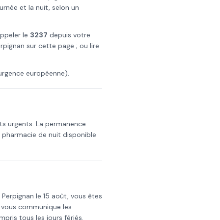
née et la nuit, selon un
appeler le
3237
depuis votre
rpignan
sur cette page ; ou lire
urgence européenne).
nts urgents. La permanence
a pharmacie de nuit disponible
s
Perpignan
le
15 août
, vous êtes
i vous communique les
mpris tous les jours fériés.