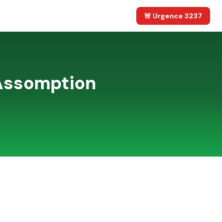
🚨 Urgence 3237
Assomption