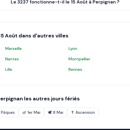
Le 3237 fonctionne-t-il le 15 Août à Perpignan ?
15 Août
dans d'autres villes
Marseille
Lyon
Nantes
Montpellier
Lille
Rennes
erpignan
les autres jours fériés
e Pâques
🌿
1er Mai
🕊️
8 Mai
✝️
Ascension