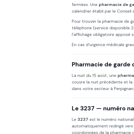
fermées. Une
pharmacie de g
calendrier établi par le Consei
Pour trouver la pharmacie de g
téléphone (service disponible 2
l'affichage obligatoire apposé s
En cas d'urgence médicale grav
Pharmacie de garde d
La nuit du
15 août
, une
pharmac
couvre la nuit précédente et la 
dans votre secteur à
Perpignan
Le 3237 — numéro nat
Le
3237
est le numéro national
automatiquement redirigé vers
coordonnées de la pharmacie de