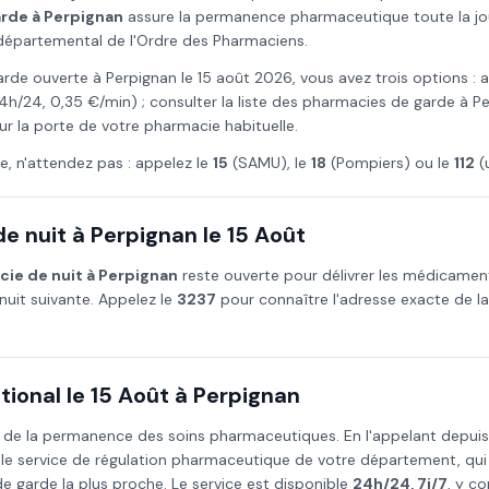
arde à
Perpignan
assure la permanence pharmaceutique toute la jour
l départemental de l'Ordre des Pharmaciens.
arde ouverte à
Perpignan
le
15 août
2026
, vous avez trois options : 
4h/24, 0,35 €/min) ; consulter la liste des pharmacies de garde à
Pe
ur la porte de votre pharmacie habituelle.
e, n'attendez pas : appelez le
15
(SAMU), le
18
(Pompiers) ou le
112
(
e nuit à
Perpignan
le
15 Août
ie de nuit à
Perpignan
reste ouverte pour délivrer les médicame
nuit suivante. Appelez le
3237
pour connaître l'adresse exacte de l
.
ional le
15 Août
à
Perpignan
 de la permanence des soins pharmaceutiques. En l'appelant depui
 le service de régulation pharmaceutique de votre département, qu
 garde la plus proche. Le service est disponible
24h/24, 7j/7
, y co