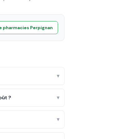
te pharmacies
Perpignan
▾
oût ?
▾
▾