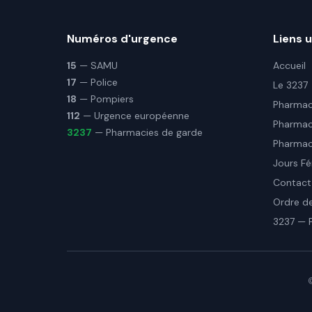
Numéros d'urgence
Liens u
15
— SAMU
Accueil
17
— Police
Le 3237
18
— Pompiers
Pharmaci
112
— Urgence européenne
Pharmac
3237
— Pharmacies de garde
Pharmaci
Jours Fé
Contact
Ordre d
3237 — 