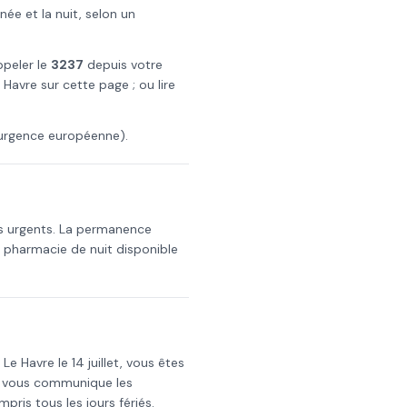
e et la nuit, selon un
ppeler le
3237
depuis votre
 Havre
sur cette page ; ou lire
urgence européenne).
s urgents. La permanence
a pharmacie de nuit disponible
s
Le Havre
le
14 juillet
, vous êtes
i vous communique les
mpris tous les jours fériés.