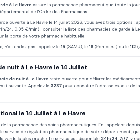
arde à
Le Havre
assure la permanence pharmaceutique toute la journé
l départemental de l'Ordre des Pharmaciens.
arde ouverte à
Le Havre
le
14 juillet
2026
, vous avez trois options : a
4h/24, 0,35 €/min) ; consulter la liste des pharmacies de garde à
Le
ur la porte de votre pharmacie habituelle.
e, n'attendez pas : appelez le
15
(SAMU), le
18
(Pompiers) ou le
112
(
e nuit à
Le Havre
le
14 Juillet
cie de nuit à
Le Havre
reste ouverte pour délivrer les médicament
nuit suivante. Appelez le
3237
pour connaître l'adresse exacte de l
ional le
14 Juillet
à
Le Havre
 de la permanence des soins pharmaceutiques. En l'appelant depui
 le service de régulation pharmaceutique de votre département, qu
 garde la plus proche. Le service est disponible
24h/24, 7j/7
, y co