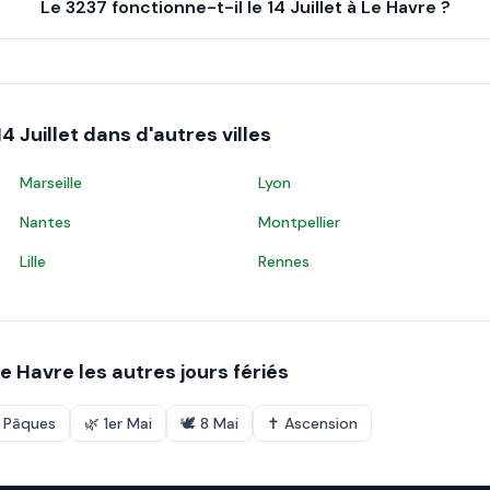
Le 3237 fonctionne-t-il le 14 Juillet à Le Havre ?
14 Juillet
dans d'autres villes
Marseille
Lyon
Nantes
Montpellier
Lille
Rennes
e Havre
les autres jours fériés
e Pâques
🌿
1er Mai
🕊️
8 Mai
✝️
Ascension