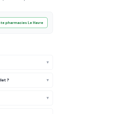
ste pharmacies
Le Havre
▾
let ?
▾
▾