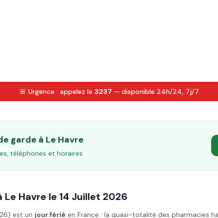
🚨 Urgence : appelez le
3237
— disponible 24h/24, 7j/7
 de garde à
Le Havre
es, téléphones et horaires
à
Le Havre
le
14 Juillet
2026
026
) est un
jour férié
en France : la quasi-totalité des pharmacies h