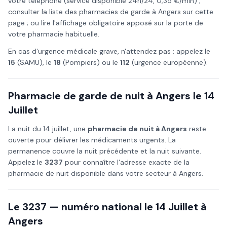
votre téléphone (service disponible 24h/24, 0,35 €/min) ;
consulter la liste des pharmacies de garde à
Angers
sur cette
page ; ou lire l'affichage obligatoire apposé sur la porte de
votre pharmacie habituelle.
En cas d'urgence médicale grave, n'attendez pas : appelez le
15
(SAMU), le
18
(Pompiers) ou le
112
(urgence européenne).
Pharmacie de garde de nuit à
Angers
le
14
Juillet
La nuit du
14 juillet
, une
pharmacie de nuit à
Angers
reste
ouverte pour délivrer les médicaments urgents. La
permanence couvre la nuit précédente et la nuit suivante.
Appelez le
3237
pour connaître l'adresse exacte de la
pharmacie de nuit disponible dans votre secteur à
Angers
.
Le 3237 — numéro national le
14 Juillet
à
Angers