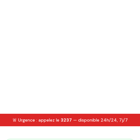
🚨 Urgence : appelez le
3237
— disponible 24h/24, 7j/7