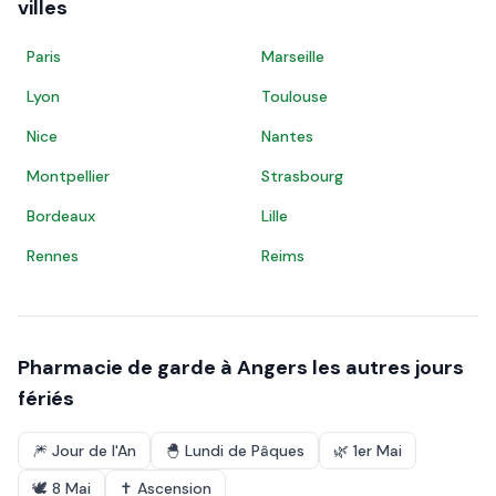
villes
Paris
Marseille
Lyon
Toulouse
Nice
Nantes
Montpellier
Strasbourg
Bordeaux
Lille
Rennes
Reims
Pharmacie de garde à
Angers
les autres jours
fériés
🎆
Jour de l'An
🐣
Lundi de Pâques
🌿
1er Mai
🕊️
8 Mai
✝️
Ascension