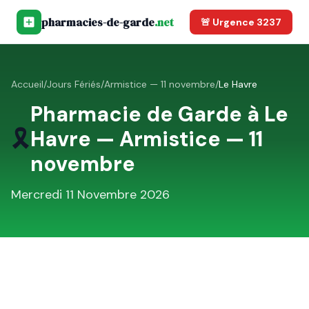
pharmacies-de-garde
.net
🚨 Urgence 3237
Accueil
/
Jours Fériés
/
Armistice — 11 novembre
/
Le Havre
Pharmacie de Garde à
Le
🎗️
Havre
—
Armistice — 11
novembre
Mercredi 11 Novembre 2026