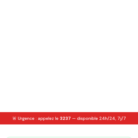
🚨 Urgence : appelez le
3237
— disponible 24h/24, 7j/7