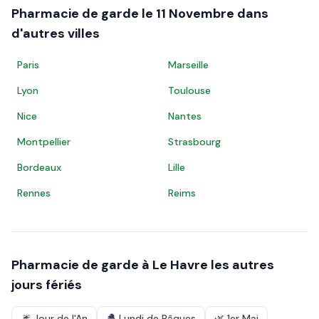
Pharmacie de garde le
11 Novembre
dans
d'autres villes
Paris
Marseille
Lyon
Toulouse
Nice
Nantes
Montpellier
Strasbourg
Bordeaux
Lille
Rennes
Reims
Pharmacie de garde à
Le Havre
les autres
jours fériés
🎆
Jour de l'An
🐣
Lundi de Pâques
🌿
1er Mai