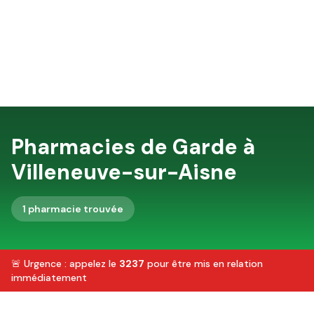
Pharmacies de Garde à
Villeneuve-sur-Aisne
1
pharmacie
trouvée
🚨 Urgence : appelez le
3237
pour être mis en relation
immédiatement