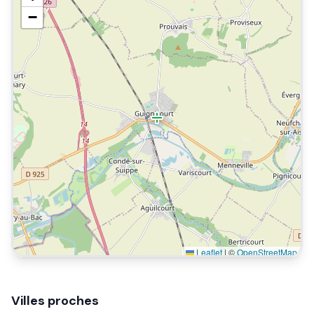
−
Leaflet
|
©
OpenStreetMap
Villes proches