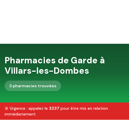
Pharmacies de Garde à
Villars-les-Dombes
3
pharmacie
s
trouvée
s
🚨 Urgence : appelez le
3237
pour être mis en relation
immédiatement