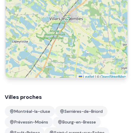
Leaflet
|
©
OpenStreetMap
Villes proches
Montréal-la-cluse
Serrières-de-Briord
Prévessin-Moëns
Bourg-en-Bresse
Sault-Brénaz
Saint-Laurent-sur-Saône