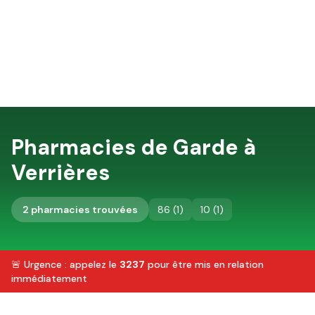
Pharmacies de Garde à
Verrières
2
pharmacie
s
trouvée
s
86
(
1
)
10
(
1
)
🚨 Urgence : appelez le
3237
pour être mis en relation
immédiatement