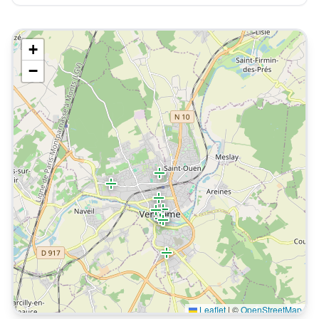
+
−
Leaflet
|
©
OpenStreetMap