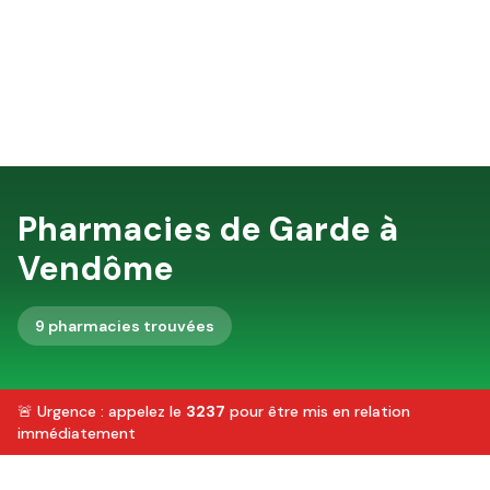
Pharmacies de Garde à
Vendôme
9
pharmacie
s
trouvée
s
🚨 Urgence : appelez le
3237
pour être mis en relation
immédiatement