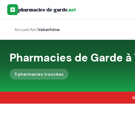
pharmacies-de-garde
.net
Accueil
/
Ain
/
Valserhône
Pharmacies de Garde à
5
pharmacie
s
trouvée
s
