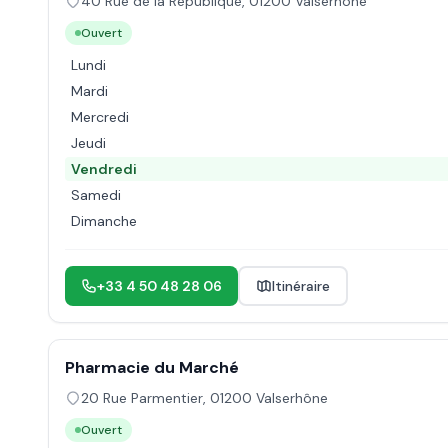
40 Rue de la République
,
01200
Valserhône
Ouvert
Lundi
Mardi
Mercredi
Jeudi
Vendredi
Samedi
Dimanche
+33 4 50 48 28 06
Itinéraire
Pharmacie du Marché
20 Rue Parmentier
,
01200
Valserhône
Ouvert