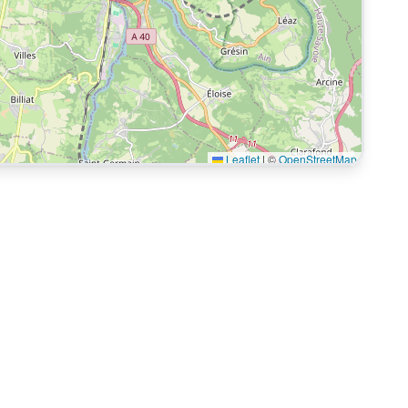
Leaflet
|
©
OpenStreetMap