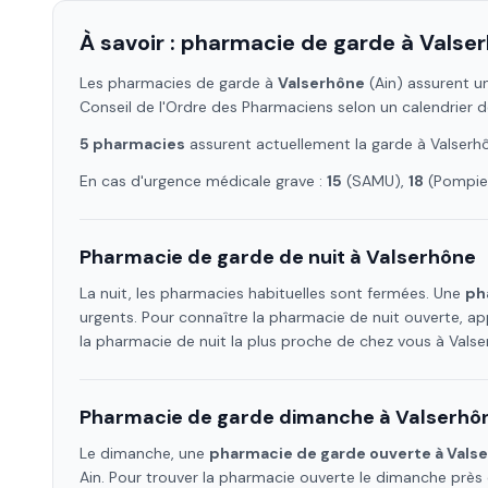
À savoir : pharmacie de garde à
Valse
Les pharmacies de garde à
Valserhône
(Ain)
assurent un
Conseil de l'Ordre des Pharmaciens selon un calendrier d
5
pharmacie
s
assure
nt
actuellement la garde à
Valserh
En cas d'urgence médicale grave :
15
(SAMU),
18
(Pompier
Pharmacie de garde de nuit à
Valserhône
La nuit, les pharmacies habituelles sont fermées. Une
ph
urgents. Pour connaître la pharmacie de nuit ouverte, ap
la pharmacie de nuit la plus proche de chez vous à
Valse
Pharmacie de garde dimanche à
Valserhô
Le dimanche, une
pharmacie de garde ouverte à
Vals
Ain
. Pour trouver la pharmacie ouverte le dimanche près