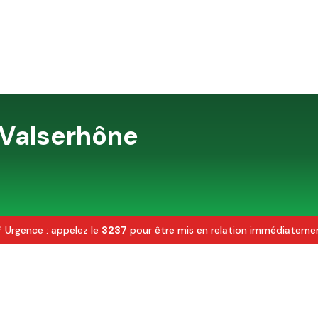
Valserhône
 Urgence : appelez le
3237
pour être mis en relation immédiateme