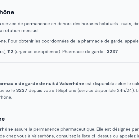
rhône
 service de permanence en dehors des horaires habituels : nuits, dim
e rotation mensuel.
ône
. Pour obtenir les coordonnées de la pharmacie de garde, appele
s),
112
(urgence européenne). Pharmacie de garde :
3237
.
armacie de garde de nuit à
Valserhône
est disponible selon le c
pelez le
3237
depuis votre téléphone (service disponible 24h/24).
rhône
.
ne
erhône
assure la permanence pharmaceutique. Elle est désignée par 
 de chez vous à
Valserhône
, consultez la liste ci-dessus ou appelez 