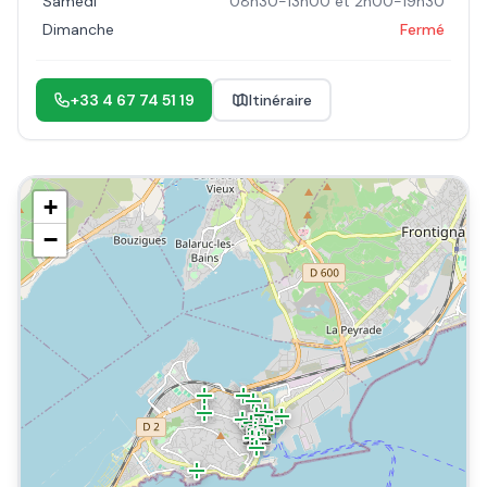
Samedi
08h30-13h00 et 2h00-19h30
Dimanche
Fermé
+33 4 67 74 51 19
Itinéraire
+
−