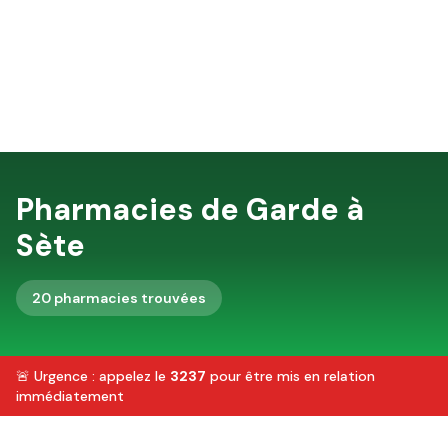
Pharmacies de Garde à
Sète
20
pharmacie
s
trouvée
s
🚨 Urgence : appelez le
3237
pour être mis en relation
immédiatement