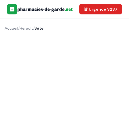
pharmacies-de-garde
.net
🚨 Urgence 3237
Accueil
/
Hérault
/
Sète