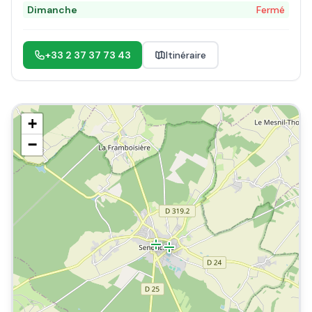
Dimanche
Fermé
+33 2 37 37 73 43
Itinéraire
+
−