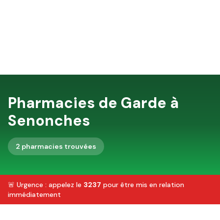
Pharmacies de Garde à
Senonches
2
pharmacie
s
trouvée
s
🚨 Urgence : appelez le
3237
pour être mis en relation
immédiatement