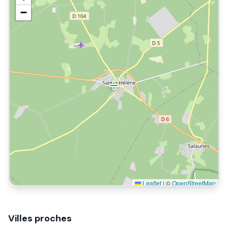
−
Leaflet
|
©
OpenStreetMap
Villes proches