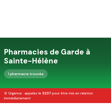
Pharmacies de Garde à
Sainte-Hélène
1
pharmacie
trouvée
🚨 Urgence : appelez le
3237
pour être mis en relation
immédiatement