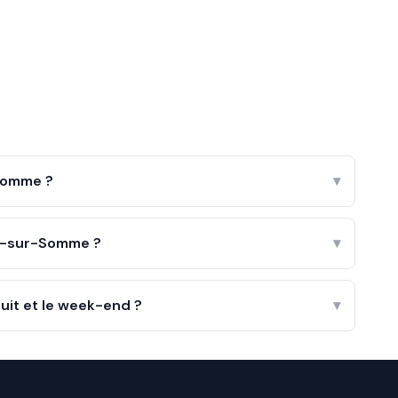
Somme ?
▾
ry-sur-Somme ?
▾
uit et le week-end ?
▾