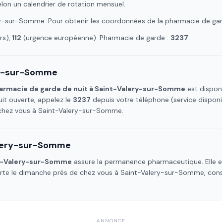
elon un calendrier de rotation mensuel.
ry-sur-Somme
. Pour obtenir les coordonnées de la pharmacie de ga
s),
112
(urgence européenne). Pharmacie de garde :
3237
.
ry-sur-Somme
armacie de garde de nuit à
Saint-Valery-sur-Somme
est disponi
it ouverte, appelez le
3237
depuis votre téléphone (service dispon
 chez vous à
Saint-Valery-sur-Somme
.
lery-sur-Somme
t-Valery-sur-Somme
assure la permanence pharmaceutique. Elle es
erte le dimanche près de chez vous à
Saint-Valery-sur-Somme
, con
ANNONCE