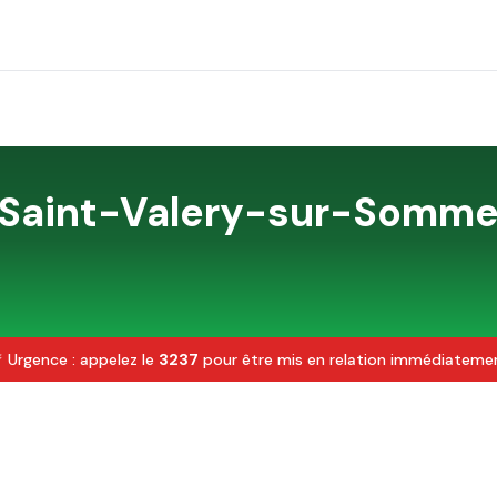
Saint-Valery-sur-Somm
 Urgence : appelez le
3237
pour être mis en relation immédiateme