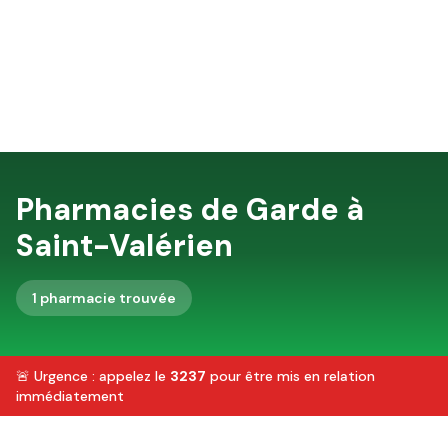
Pharmacies de Garde à
Saint-Valérien
1
pharmacie
trouvée
🚨 Urgence : appelez le
3237
pour être mis en relation
immédiatement