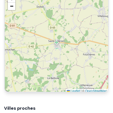
−
Leaflet
|
©
OpenStreetMap
Villes proches