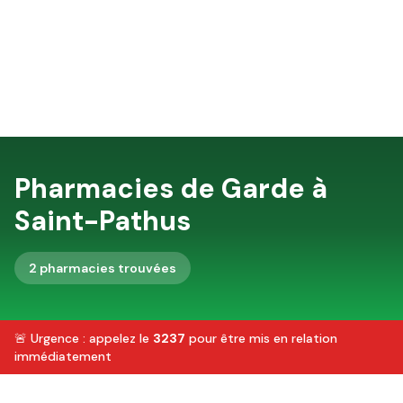
Pharmacies de Garde à
Saint-Pathus
2
pharmacie
s
trouvée
s
🚨 Urgence : appelez le
3237
pour être mis en relation
immédiatement