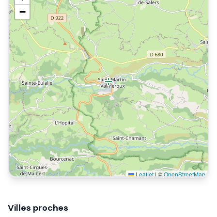
−
Leaflet
|
©
OpenStreetMap
Villes proches