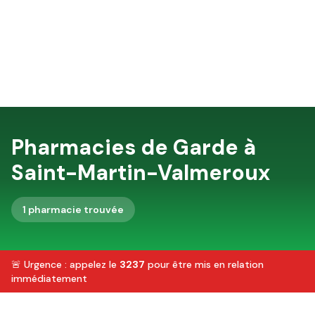
Pharmacies de Garde à
Saint-Martin-Valmeroux
1
pharmacie
trouvée
🚨 Urgence : appelez le
3237
pour être mis en relation
immédiatement