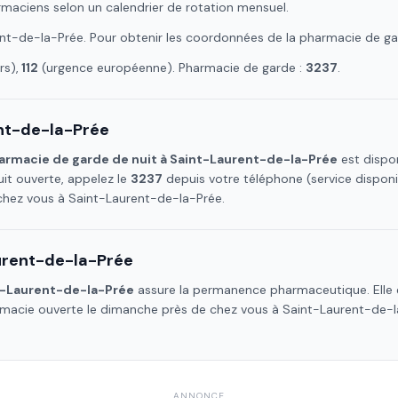
armaciens selon un calendrier de rotation mensuel.
ent-de-la-Prée
. Pour obtenir les coordonnées de la pharmacie de ga
s),
112
(urgence européenne). Pharmacie de garde :
3237
.
nt-de-la-Prée
armacie de garde de nuit à
Saint-Laurent-de-la-Prée
est dispon
it ouverte, appelez le
3237
depuis votre téléphone (service dispon
 chez vous à
Saint-Laurent-de-la-Prée
.
urent-de-la-Prée
t-Laurent-de-la-Prée
assure la permanence pharmaceutique. Elle e
armacie ouverte le dimanche près de chez vous à
Saint-Laurent-de-l
ANNONCE