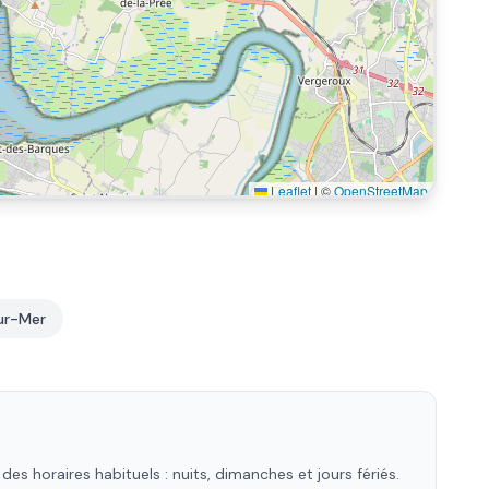
Leaflet
|
©
OpenStreetMap
ur-Mer
s horaires habituels : nuits, dimanches et jours fériés.