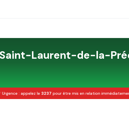
Saint-Laurent-de-la-Pré
 Urgence : appelez le
3237
pour être mis en relation immédiateme