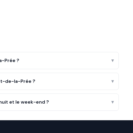
a-Prée ?
▾
t-de-la-Prée ?
▾
nuit et le week-end ?
▾