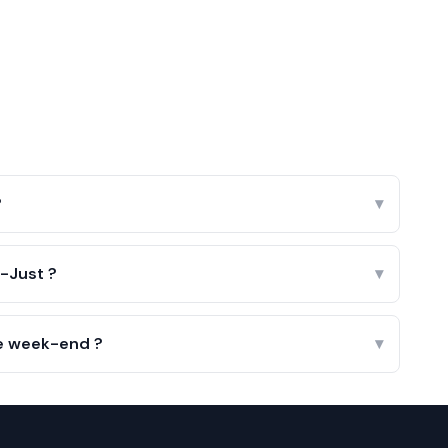
?
▾
-Just ?
▾
le week-end ?
▾