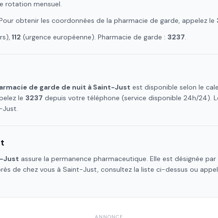
e rotation mensuel.
 Pour obtenir les coordonnées de la pharmacie de garde, appelez le
s),
112
(urgence européenne). Pharmacie de garde :
3237
.
armacie de garde de nuit à
Saint-Just
est disponible selon le ca
pelez le
3237
depuis votre téléphone (service disponible 24h/24).
-Just
.
t
t-Just
assure la permanence pharmaceutique. Elle est désignée par 
près de chez vous à
Saint-Just
, consultez la liste ci-dessus ou appe
ANNONCE