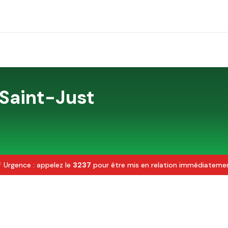
Saint-Just
 Urgence : appelez le
3237
pour être mis en relation immédiateme