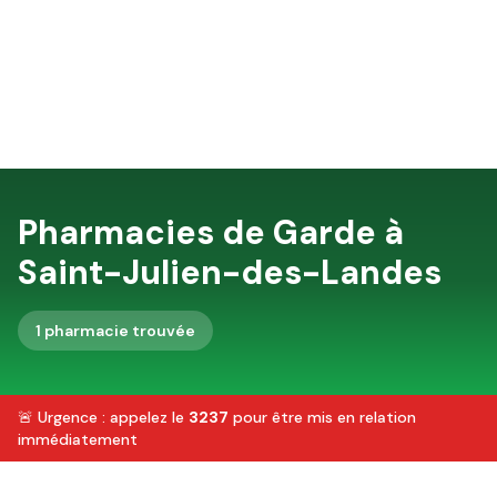
Pharmacies de Garde à
Saint-Julien-des-Landes
1
pharmacie
trouvée
🚨 Urgence : appelez le
3237
pour être mis en relation
immédiatement