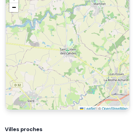
−
Leaflet
|
©
OpenStreetMap
Villes proches